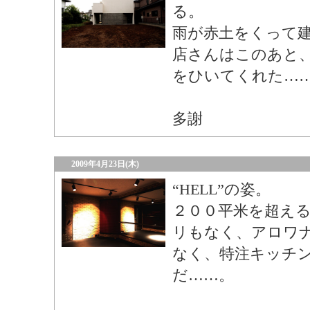
る。
雨が赤土をくって
店さんはこのあと
をひいてくれた…
多謝
2009年4月23日(木)
“HELL”の姿。
２００平米を超える
リもなく、アロワ
なく、特注キッチ
だ……。