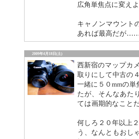
広角単焦点に変え
キャノンマウント
あれば最高だが…
2009年4月18日(土)
西新宿のマップカメラ
取りにして中古の４
一緒に５０mmの単
たが、そんなあた
ては画期的なこと
何しろ２０年以上２
う、なんともおし