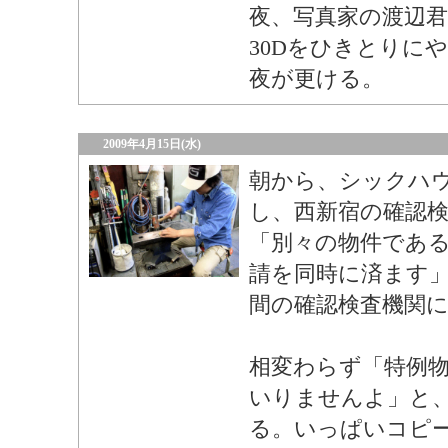
夜、写真家の渡辺君が
30Dをひきとりに
夜が更ける。
2009年4月15日(水)
朝から、シックハ
し、西新宿の確認
「別々の物件であ
請を同時に済ます
間の確認検査機関
相変わらず「特例
いりませんよ」と
る。いっぱいコピ