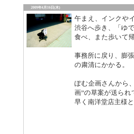
2009年4月16日(木)
午まえ、インクや
渋谷へ歩き、「ゆ
食べ、また歩いて
事務所に戻り、膨
の粛清にかかる。
ぽむ企画さんから、
画”の草案が送られ
早く南洋堂店主様