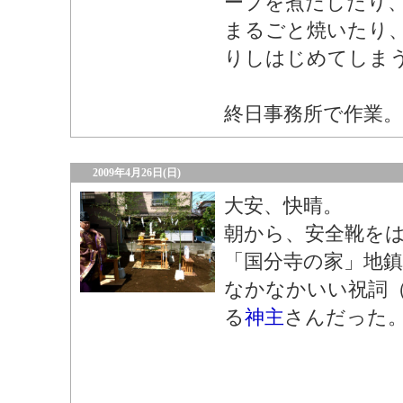
ープを煮だしたり
まるごと焼いたり
りしはじめてしま
終日事務所で作業。
2009年4月26日(日)
大安、快晴。
朝から、安全靴を
「国分寺の家」地鎮
なかなかいい祝詞
る
神主
さんだった