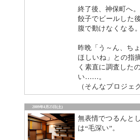
終了後、神保町へ。
餃子でビールした
腹で動けなくなる
昨晩「う～ん、ち
ほしいね」との指
く素直に調査した
い……。
（そんなプロジェ
2009年4月25日(土)
無表情でつるんと
は“毛深い”。