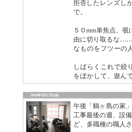
拒否したレンズし
で。
５０mm単焦点、覗
由に切り取るな…
なものをフツーの
しばらくこれで絞
をぼかして、遊ん
2009年4月17日(金)
午後「鶴ヶ島の家」
工事最後の週、設
ど、多職種の職人