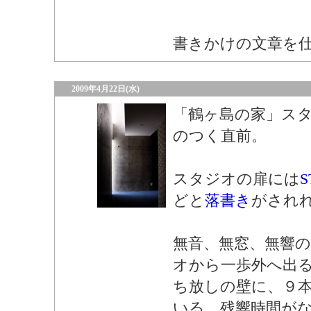
書きかけの文章を
2009年4月22日(水)
「鶴ヶ島の家」ス
のつく直前。
スタジオの扉には
S
どと
落書き
がされ
無音、無窓、無響
オから一歩外へ出
ち放しの壁に、９
いる。残響時間が