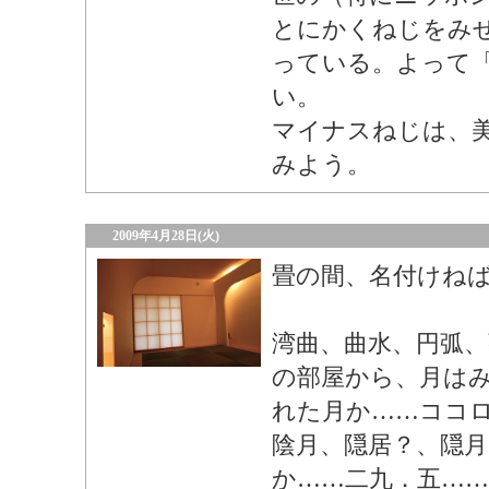
とにかくねじをみ
っている。よって
い。
マイナスねじは、
みよう。
2009年4月28日(火)
畳の間、名付けね
湾曲、曲水、円弧、
の部屋から、月は
れた月か……ココ
陰月、隠居？、隠
か……二九．五…