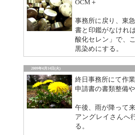
OCM＋
事務所に戻り、東
書と印鑑がなければ
酸化セレン」で、
黒染めにする。
2009年4月14日(火)
終日事務所にて作
申請書の書類整備
午後、雨が降って
アングレイさんへ
る。