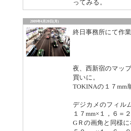
ってみる。
2009年4月20日(月)
終日事務所にて作
夜、西新宿のマッ
買いに。
TOKINAの１７m
デジカメのフィル
１７mm×１，６＝
GＲの画角と同様に