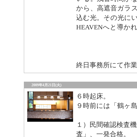
から、高遮音ガラ
込む光。その光に
HEAVENへと導か
終日事務所にて作
2009年4月21日(火)
６時起床。
９時前には「鶴ヶ
１）民間確認検査
査」、一発合格。