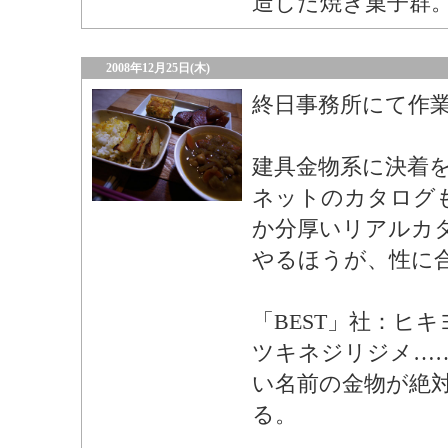
造した焼き菓子群
2008年12月25日(木)
終日事務所にて作
建具金物系に決着
ネットのカタログ
か分厚いリアルカ
やるほうが、性に
「BEST」社：ヒ
ツキネジリジメ…
い名前の金物が絶
る。