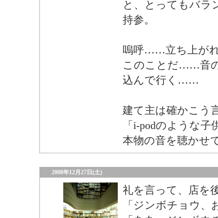
と、とってもバラ
持参。
嗚呼……立ち上が
このことだ……音
込んで行く……
建て主は確かこう
「i-podのよう
本物の音を聴かせ
2008年12月27日(土)
礼を言って、店を
「ジンボチョウ、