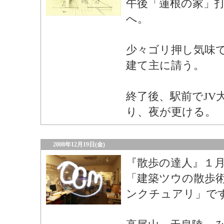
午後「蓮根の家」
へ。
少々ゴリ押し気味
建て主に請う。
終了後、駅前でJV
り、夜が更ける。
2008年12月19日(金)
『散歩の達人』１
「建築ツウの散歩
ンクチュアリ」で