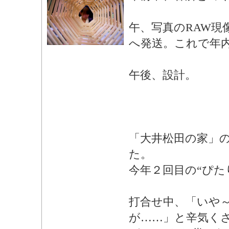
午、写真のRAW現
へ発送。これで年
午後、設計。
「大井松田の家」
た。
今年２回目の“ぴた
打合せ中、「いや
が……」と辛気く