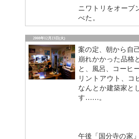
ニワトリをオーブ
べた。
2008年12月23日(火)
案の定、朝から自
崩れかかった品格
と、風呂、コーヒ
リントアウト、コ
なんとか建築家と
す……。
午後「国分寺の家」