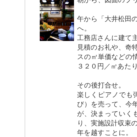
午から「大井松田
へ。
工務店さんに建て
見積のお礼や、奇
スの㎥単価などの
３２０円／㎥あた
その後打合せ。
楽しくピアノでも
び）を売って、今
が、決まっていく
り、実施設計収束
年を越すことに。