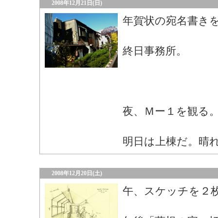
2008年12月21日(日)
年賀状の宛名書き
終日事務所。
夜、Ｍー１を観る
明日は上棟だ。晴
2008年12月20日(土)
午、スケッチを２