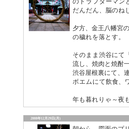
のドラフターマン
だんだん、脳のね
夕方、金王八幡宮
の穢れを落とす。
そのまま渋谷にて
流し、焼肉と焼酎
渋谷屋根裏にて、
ボエムにて飲食、
年も暮れりゃ～夜
2008年12月29日(月)
朝から、図面のプ