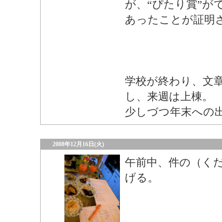
が、“ぴたり賞”が
あったことが証明
学校が終わり、文
し、来週は上棟。
少しづつ年末への
2008年12月16日(火)
午前中、件の（く
げる。