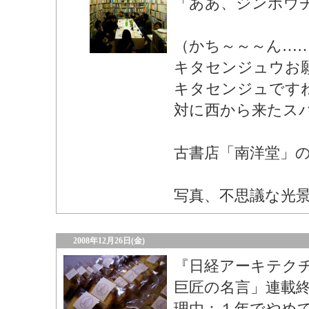
「ああ、ジンボウ
（かち～～～ん…
キタセンジュウお
キタセンジュです
対に西から来たス
古書店「南洋堂」
写真、不思議な光
2008年12月26日(金)
『日経アーキテク
巨匠の名言」連載
理由：１年でやめ