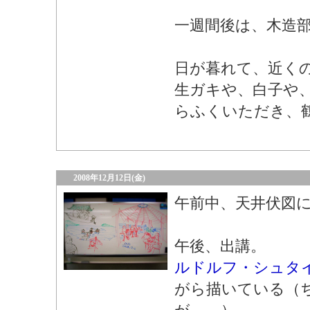
一週間後は、木造
日が暮れて、近く
生ガキや、白子や
らふくいただき、
2008年12月12日(金)
午前中、天井伏図
午後、出講。
ルドルフ・シュタ
がら描いている（