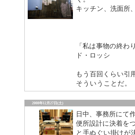
キッチン、洗面所
「私は事物の終わ
ド・ロッシ
もう百回くらい引
そういうことだ。
2008年12月27日(土)
日中、事務所にて
便所設計に決着を
と手ぬぐい掛けが