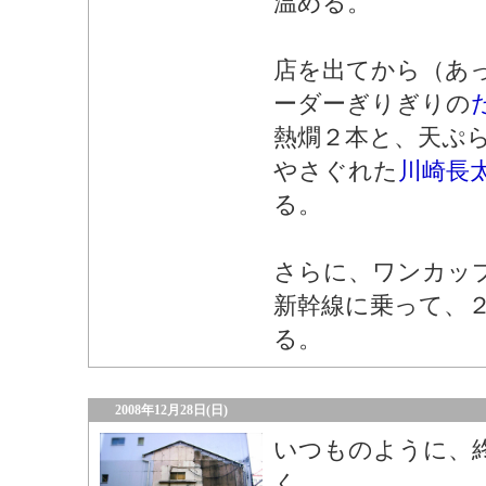
温める。
店を出てから（あ
ーダーぎりぎりの
熱燗２本と、天ぷ
やさぐれた
川崎長
る。
さらに、ワンカッ
新幹線に乗って、
る。
2008年12月28日(日)
いつものように、
く。