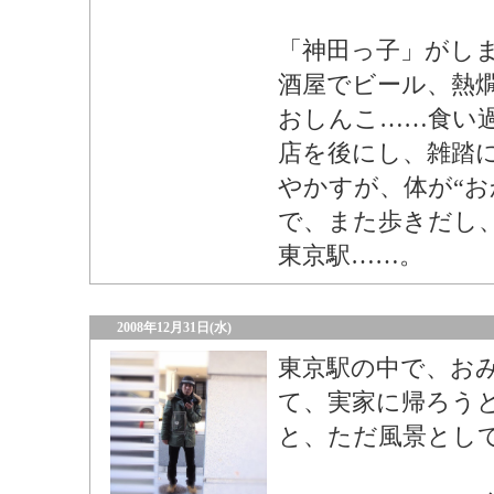
「神田っ子」がし
酒屋でビール、熱
おしんこ……食い
店を後にし、雑踏
やかすが、体が“お
で、また歩きだし
東京駅……。
2008年12月31日(水)
東京駅の中で、お
て、実家に帰ろう
と、ただ風景とし