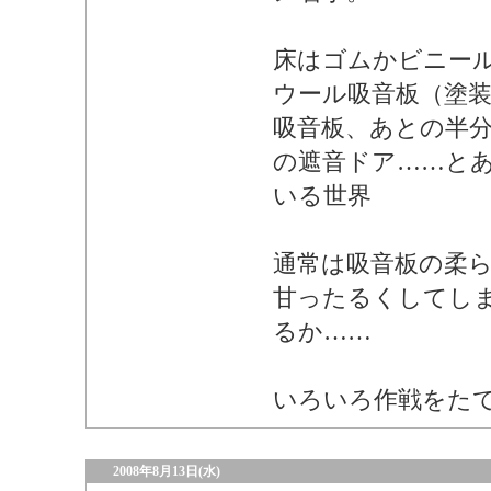
床はゴムかビニー
ウール吸音板（塗
吸音板、あとの半
の遮音ドア……と
いる世界
通常は吸音板の柔
甘ったるくしてし
るか……
いろいろ作戦をた
2008年8月13日(水)