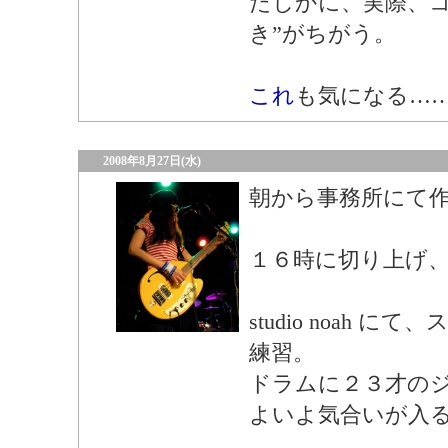
たしかに、実際、コ
き”がちがう。
これ
も気になる…
2008年8月27日(水)
朝から事務所にて
１６時に切り上げ
studio noah 
練習。
ドラムに２３才の
よいよ気合いが入