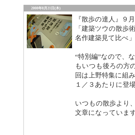
2008年8月21日(木)
『散歩の達人』９月
「建築ツウの散歩
名作建築見て比べ
“特別編”なので、
もいつも後ろの方
回は上野特集に組
１／３あたりに登
いつもの散歩より
文章になっていま