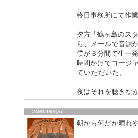
終日事務所にて作
夕方「鶴ヶ島のス
ら、メールで音源
僕が３分間で生一
時間かけてゴージ
ていただいた。
夜はそれを聴きな
2008年8月20日(水)
朝から何だか晴れ