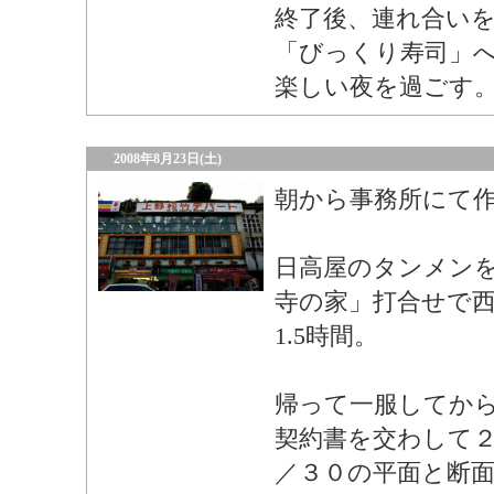
終了後、連れ合い
「びっくり寿司」
楽しい夜を過ごす
2008年8月23日(土)
朝から事務所にて
日高屋のタンメン
寺の家」打合せで
1.5時間。
帰って一服してか
契約書を交わして
／３０の平面と断