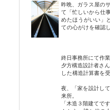
昨晩、ガラス屋の
て「忙しいから仕
めたほうがいい」
ての心がけを確認
終日事務所にて作
夕方構造設計者さ
した構造計算書を
夜、「家を設計し
来所。
「木造３階建てで