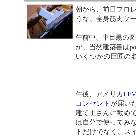
朝から、前日プロ
うな、全身筋肉ツ
午前中、中目黒の
が、当然建築書はpoo
いくつかの巨匠の
午後、アメリカ
LE
コンセント
が届い
建て主さんに勧め
は自分で使ってみ
トだけでなく、ス