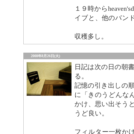
１９時からheaven'
イブと、他のバン
収穫多し。
2008年8月26日(火)
日記は次の日の朝
る。
記憶の引き出しの
に「きのうどんな
かけ、思い出そう
うど良い。
フィルター一枚か