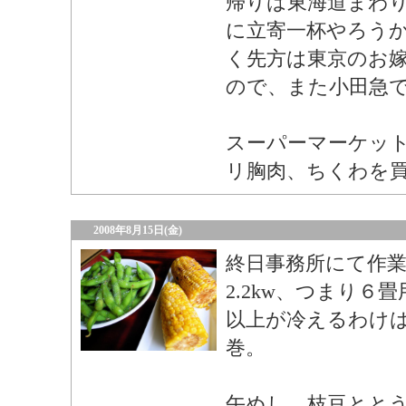
帰りは東海道まわ
に立寄一杯やろう
く先方は東京のお
ので、また小田急
スーパーマーケッ
リ胸肉、ちくわを
2008年8月15日(金)
終日事務所にて作
2.2kw、つまり６
以上が冷えるわけ
巻。
午めし、枝豆とと