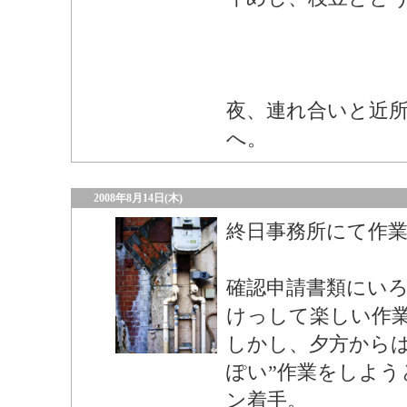
夜、連れ合いと近
へ。
2008年8月14日(木)
終日事務所にて作
確認申請書類にい
けっして楽しい作
しかし、夕方からは
ぽい”作業をしよう
ン着手。