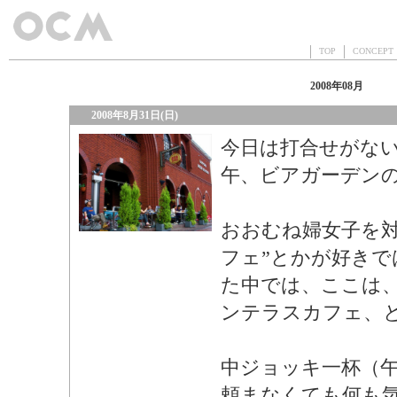
TOP
CONCEP
2008年08月
2008年8月31日(日)
今日は打合せがな
午、ビアガーデン
おおむね婦女子を対
フェ”とかが好き
た中では、ここは
ンテラスカフェ、
中ジョッキ一杯（
頼まなくても何も