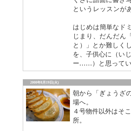
というレッスンが
はじめは簡単なド
じまり、だんだん
と）」とか難しく
を、子供心に（い
ー……）と思って
2008年8月19日(火)
朝から「ぎょうざ
場へ。
４号物件以外はそ
所。