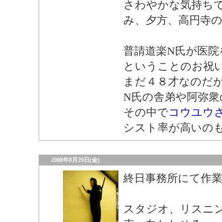
さわやかな気持ち
み、夕方、高円寺
普請道楽N氏が医院
ということのお祝
まだ４８才なのだ
N氏の舎弟や阿弥衆
その中で
コウユウ
シスト率が高いの
2008年8月29日(金)
終日事務所にて作
スタジオ、リスニ