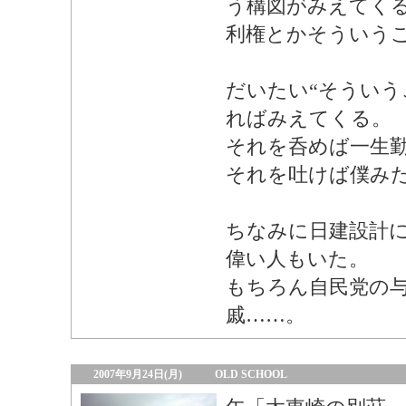
う構図がみえてく
利権とかそういう
だいたい“そういうこ
ればみえてくる。
それを呑めば一生
それを吐けば僕み
ちなみに日建設計
偉い人もいた。
もちろん自民党の
戚……。
2007年9月24日(月)
OLD SCHOOL