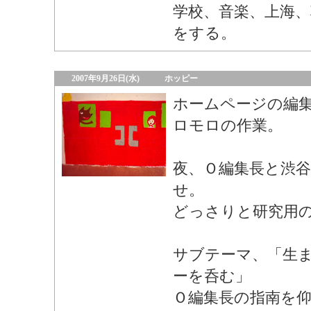
学校、音楽、上海
をする。
2007年9月26日(水)
ホッピー
ホームページの編
ロモロの作業。
夜、Ｏ編集長と渋
せ。
どっさりと研究用
サブテーマ、「生
ーを呑む」
Ｏ編集長の指南を