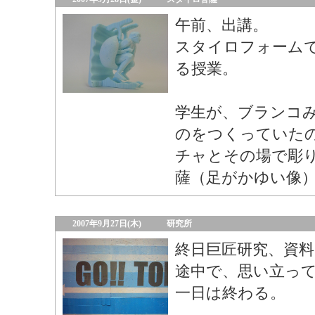
午前、出講。
スタイロフォーム
る授業。
学生が、ブランコ
のをつくっていた
チャとその場で彫
薩（足がかゆい像
2007年9月27日(木)
研究所
終日巨匠研究、資
途中で、思い立っ
一日は終わる。