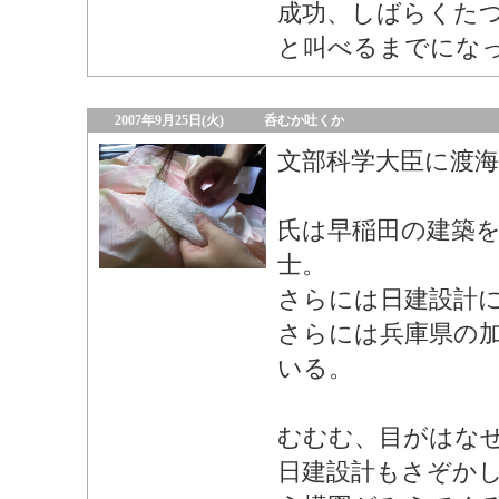
成功、しばらくた
と叫べるまでにな
2007年9月25日(火)
呑むか吐くか
文部科学大臣に渡海
氏は早稲田の建築
士。
さらには日建設計
さらには兵庫県の
いる。
むむむ、目がはな
日建設計もさぞか