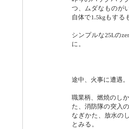
つ、ムダなものが
自体で1.5kgもす
シンプルな25Lのzer
に。
途中、火事に遭遇。
職業柄、燃焼のし
た、消防隊の突入
なぎかた、放水の
とみる。