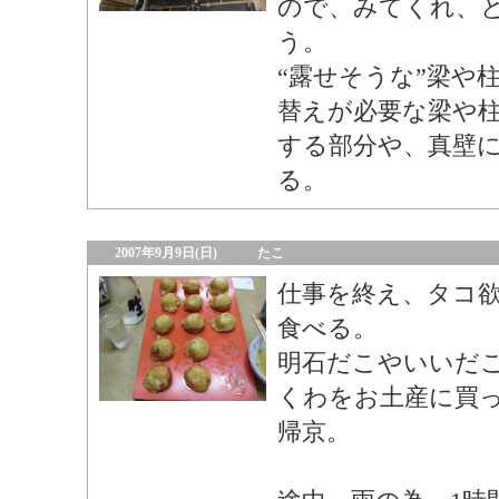
ので、みてくれ、
う。
“露せそうな”梁や
替えが必要な梁や
する部分や、真壁
る。
2007年9月9日(日)
たこ
仕事を終え、タコ
食べる。
明石だこやいいだ
くわをお土産に買
帰京。