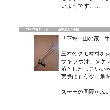
いようです……
2007年9月12日(水)
基準法上の手摺
「下総中山の家」手
三本のタモ棒材を
サキッポは、タケ
落としかっこいい
実際はもう少し角
ステーの間隔が広