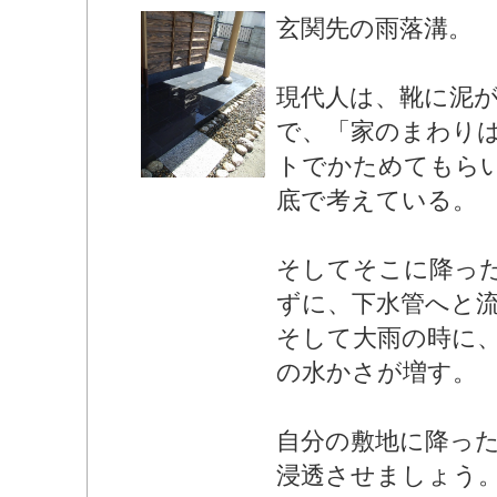
玄関先の雨落溝。
現代人は、靴に泥
で、「家のまわり
トでかためてもら
底で考えている。
そしてそこに降っ
ずに、下水管へと
そして大雨の時に
の水かさが増す。
自分の敷地に降っ
浸透させましょう