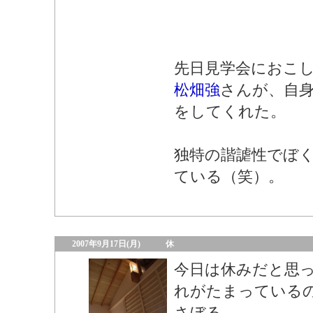
先日見学会におこ
松畑強
さんが、自
をしてくれた。
独特の諧謔性でぼ
ている（笑）。
2007年9月17日(月)
休
今日は休みだと思
れがたまっている
さぼる。