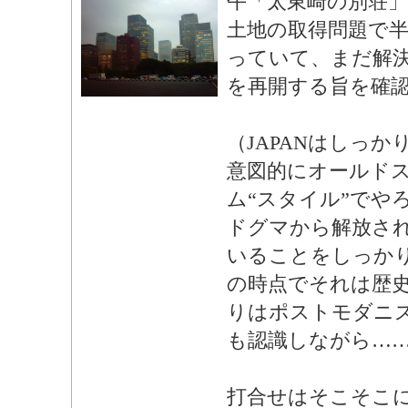
午「太東崎の別荘
土地の取得問題で
っていて、まだ解
を再開する旨を確
（JAPANはしっ
意図的にオールド
ム“スタイル”でや
ドグマから解放さ
いることをしっか
の時点でそれは歴
りはポストモダニ
も認識しながら…
打合せはそこそこに代