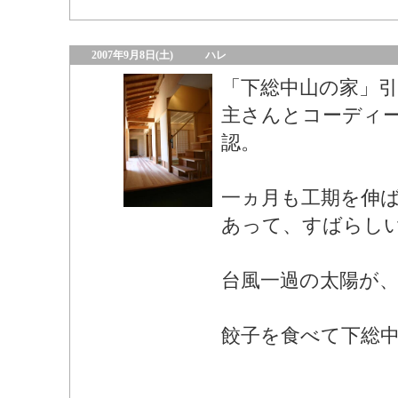
2007年9月8日(土)
ハレ
「下総中山の家」
主さんとコーディ
認。
一ヵ月も工期を伸
あって、すばらし
台風一過の太陽が
餃子を食べて下総