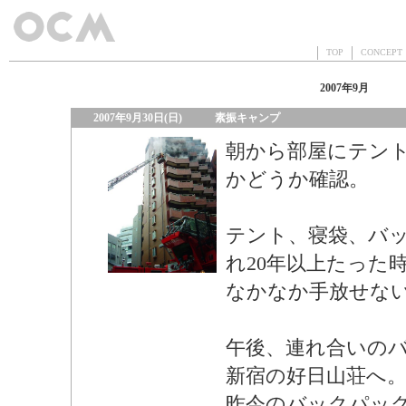
TOP
CONCEP
2007年9月
2007年9月30日(日)
素振キャンプ
朝から部屋にテン
かどうか確認。
テント、寝袋、バ
れ20年以上たった
なかなか手放せな
午後、連れ合いの
新宿の好日山荘へ
昨今のバックパッ