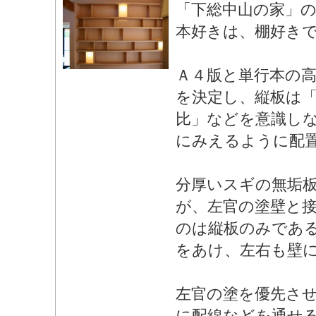
「下総中山の家」
本好きは、棚好き
Ａ４版と単行本の
を決定し、縦板は「
比」などを意識し
にみえるように配
分厚いスギの無垢
が、左官の塗壁と
のは縦板のみであ
をあけ、左右も壁
左官の塗を優先さ
に配線などを通せ