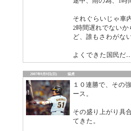
途中、雨の為、1時
それぐらいじゃ車
2時間遅れでないか
ど、誰もさわがな
よくできた国民だ
2007年9月9日(日)
猛虎
１０連勝で、その
ース。
その盛り上がり具
てきた。