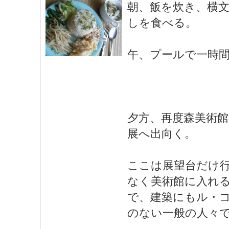
朝、飯を炊き、横
しを食べる。
午、プールで一時
夕方、再度森美術
展へ出向く。
ここは展望台だけ
なく美術館に入れ
で、建築にもル・
のない一般の人々