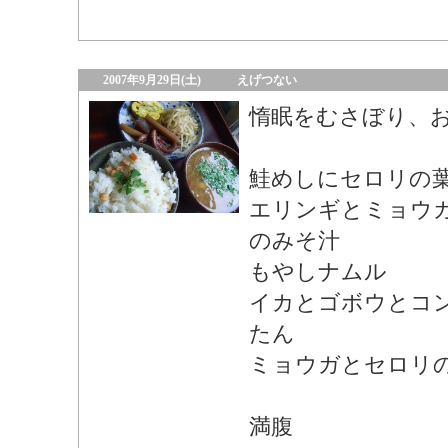
2007年9月29日(土)
えげつない
惰眠をむさぼり、
鮭めしにセロリの
エリンギとミョウ
のみそ汁
もやしナムル
イカとゴボウとコ
たん
ミョウガとセロリ
満腹