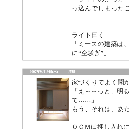
っ込んでしまった
ライト曰く
「ミースの建築は
に“空騒ぎ”」
2007年9月19日(水)
清風
家づくりでよく聞
「え～～っと、明
て……」
もう、それは、あ
ＯＣＭは押し入れ