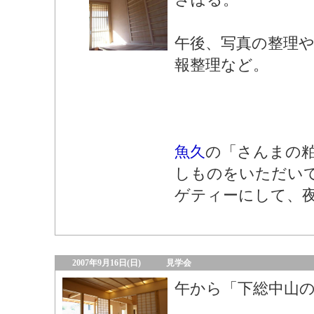
午後、写真の整理
報整理など。
魚久
の「さんまの
しものをいただい
ゲティーにして、
2007年9月16日(日)
見学会
午から「下総中山