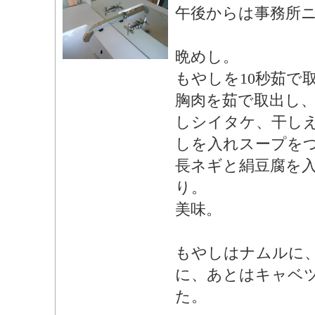
午後からは事務所
晩めし。
もやしを10秒茹で
胸肉を茹で取出し
しシイタケ、干し
しを入れスープを
長ネギと絹豆腐を
り。
美味。
もやしはナムルに
に、あとはキャベ
た。