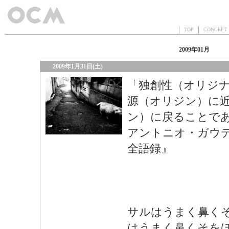
TOP
CONCEP
2009年01月
2009年1月31日(土)
「独創性（オリジ
源（オリジン）に
ン）に戻ることで
アントニオ・ガウ
全語録』
サルはうまく鼻く
はうまく鼻くそを