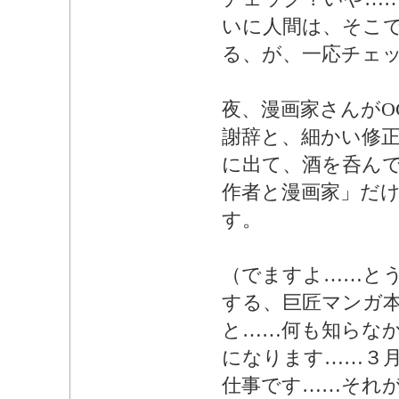
いに人間は、そこ
る、が、一応チェ
夜、漫画家さんがO
謝辞と、細かい修
に出て、酒を呑ん
作者と漫画家」だ
す。
（でますよ……と
する、巨匠マンガ
と……何も知らな
になります……３
仕事です……それ