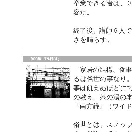
卒業できる者は、
容だ。
終了後、講師６人
さを晴らす。
2009年1月28日(水)
「家居の結構、食
るは俗世の事なり
事は飢えぬほどに
の教え、茶の湯の
『南方録』（ワイ
俗世とは、スノッ