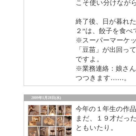
こそ使い分けなが
終了後、日が暮れた
２”は、餃子を食べ
※スーパーマーケ
「豆苗」が出回っ
ですよ。
※業務連絡：娘さ
つつきます……。
2009年1月28日(水)
今年の１年生の作
まだ、１９才だっ
ともいたり。