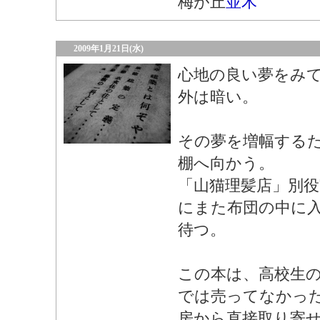
梅が丘
並木
2009年1月21日(水)
心地の良い夢をみ
外は暗い。
その夢を増幅する
棚へ向かう。
「山猫理髪店」別役
にまた布団の中に
待つ。
この本は、高校生
では売ってなかっ
房から直接取り寄