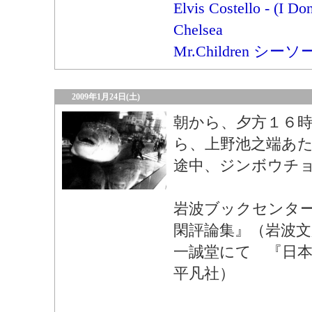
Elvis Costello - (I D
Chelsea
Mr.Children シ
2009年1月24日(土)
朝から、夕方１６
ら、上野池之端あ
途中、ジンボウチ
岩波ブックセンタ
閑評論集』（岩波文
一誠堂にて 『日本
平凡社）