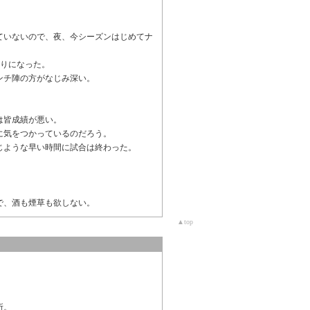
。
ていないので、夜、今シーズンはじめてナ
かりになった。
ンチ陣の方がなじみ深い。
は皆成績が悪い。
に気をつかっているのだろう。
じような早い時間に試合は終わった。
で、酒も煙草も欲しない。
▲top
所。