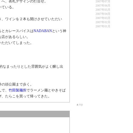
」へ、表札デザインの打合せ。
2007年07月
2007年06月
いている。
2007年05月
2007年04月
2007年03月
き、ワインを２本も開けさせていただい
2007年02月
2007年01月
るとカレースパイスは
NADABAN
という神
お店があるらしい。
いただいてしまった。
M的なまったりとした雰囲気がよく醸し出
井の頭公園まで歩く。
んで、
竹田製麺所
でラーメン麺とやきそば
び、たらこを買って帰ってきた。
▲top