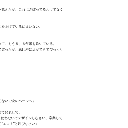
を覚えたが、これはさぼってるわけでなく
水をあげているに違いない。
って、もう５、６年米を炊いている。
で買ったが、恵比寿に店ができてびっくり
てないで次のページへ」
出て発表して」
を使わないでデザインしなさい。卒業して
“エコ！”と叫びなさい」