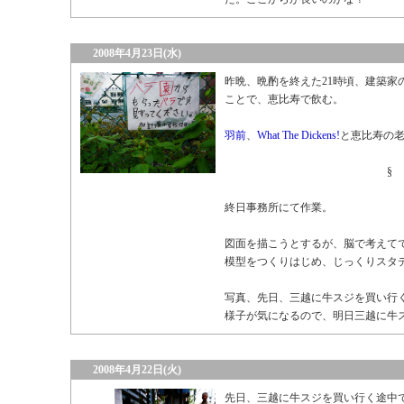
2008年4月23日(水)
昨晩、晩酌を終えた21時頃、建築家
ことで、恵比寿で飲む。
羽前
、
What The Dickens!
と恵比寿の
§
終日事務所にて作業。
図面を描こうとするが、脳で考えて
模型をつくりはじめ、じっくりスタ
写真、先日、三越に牛スジを買い行
様子が気になるので、明日三越に牛
2008年4月22日(火)
先日、三越に牛スジを買い行く途中