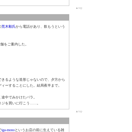
▲top
の
荒木毅氏
から電話があり、飲もうという
老舗をご案内した。
できるような造形じゃないので、夕方から
ディーすることにした。結局夜半まで。
く途中でみかけたバラ。
スジを買いに行こう……。
▲top
で
iga-mono
というお店の前に生えている雑