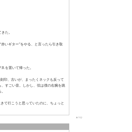
てきた。
r、つまり“赤いギター”をやる、と言ったら引き取
P.B.を置いて帰った。
の刻印、古いが、まったくネックも反って
ら、すごい音。しかし、弦は僕の右腕を跳
る。
弱に生きて行こうと思っていたのに、ちょっと
▲top