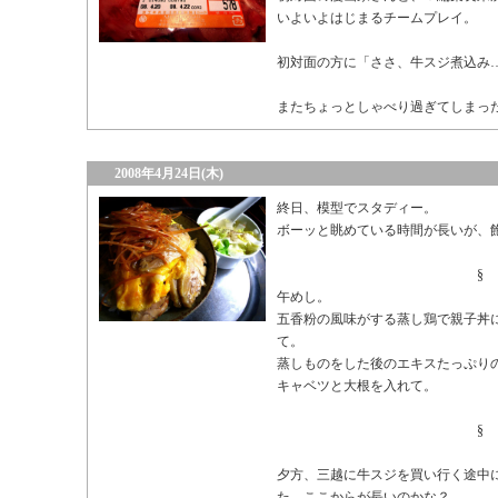
いよいよはじまるチームプレイ。
初対面の方に「ささ、牛スジ煮込み
またちょっとしゃべり過ぎてしまっ
2008年4月24日(木)
終日、模型でスタディー。
ボーッと眺めている時間が長いが、
§
午めし。
五香粉の風味がする蒸し鶏で親子丼
て。
蒸しものをした後のエキスたっぷり
キャベツと大根を入れて。
§
夕方、三越に牛スジを買い行く途中
た。ここからが長いのかな？