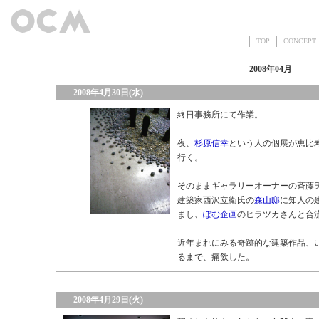
TOP
CONCEP
2008年04月
2008年4月30日(水)
終日事務所にて作業。
夜、
杉原信幸
という人の個展が恵比
行く。
そのままギャラリーオーナーの斉藤
建築家西沢立衛氏の
森山邸
に知人の
まし、
ぽむ企画
のヒラツカさんと合
近年まれにみる奇跡的な建築作品、
るまで、痛飲した。
2008年4月29日(火)