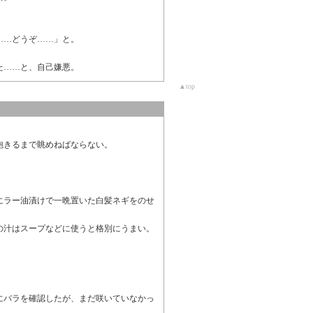
……どうぞ……」と。
た……と、自己嫌悪。
▲top
飽きるまで眺めねばならない。
にラー油漬けで一晩置いた白髪ネギをのせ
の汁はスープなどに使うと格別にうまい。
にバラを確認したが、まだ咲いていなかっ