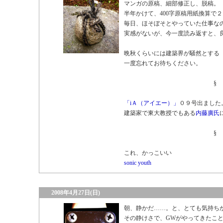
マンガの原稿、細部修正し、脱稿。
半年かけて、400字原稿用紙換算で
毎日、ほそぼそとやっていた仕事な
実感がないが、今一度読み返すと、
晩秋くらいには建築界が騒然とする
一度忘れてお待ちください。
§
「iＡ（アイエー）」
０９号出ました
建築家で東大教授でもある
内藤廣氏
§
これ、かっこいい
sonic youth
2008年4月27日(日)
朝、静かだ……。と、とても気持ち
その静けさで、GWがやってきたこ