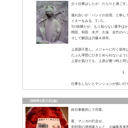
少々仕事はしたが、だらりと過ごす
連れ合いが「バンドの合宿」と称し
イターをみる。T－G。
Tの快勝だが、もう知らない選手ば
岡田、和田、木戸、久保、吉竹のベ
そして解説は川藤＆掛布。
上原調子悪し。メジャーに行く前年
たぶん球団にひきとめられないよう
上原が負けても、上原が勝つ時と同
§
仕事をしないとテンションが低いの
2008年4月25日(金)
終日事務所にて作業。
夜、マンガの打合せ。
初対面の漫画家さんと、Ｏ編集長来