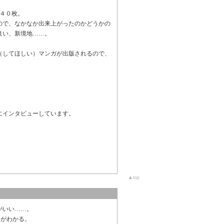
２４０枚。
ので、なかなか出来上がったのかどうかの
良い、新境地……。
（してほしい）マンガが出版されるので、
。
にインタビューしています。
▲top
がいい……。
とがわかる。