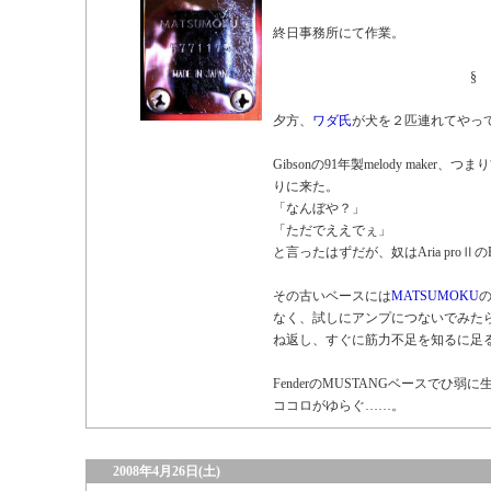
終日事務所にて作業。
§
夕方、
ワダ氏
が犬を２匹連れてやっ
Gibsonの91年製melody make
りに来た。
「なんぼや？」
「ただでええでぇ」
と言ったはずだが、奴はAria proⅡの
その古いベースには
MATSUMOKU
なく、試しにアンプにつないでみた
ね返し、すぐに筋力不足を知るに足
FenderのMUSTANGベースでひ
ココロがゆらぐ……。
2008年4月26日(土)