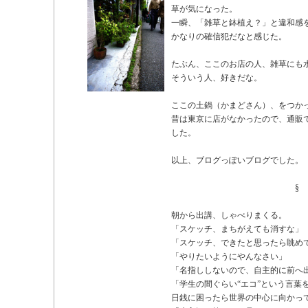
草が気になった。
一瞬、「雑草と鉢植え？」と違和感
かなりの確信犯だなと感じた。
たぶん、ここのお店の人、雑草にも
そういう人、好きだな。
ここの土鍋（かまどさん）、をつか
昔は東京に店がなかったので、通販
した。
以上、ブログっぽいブログでした。
§
朝から出講、しゃべりまくる。
「スケッチ、まちがえても消すな」
「スケッチ、できたと思ったら眺め
「やりたいようにやんなさい」
「名指ししないので、自主的に前へ
「学生の間ぐらい“エコ”という言葉
日銭に困ったら世界の中心に向かって