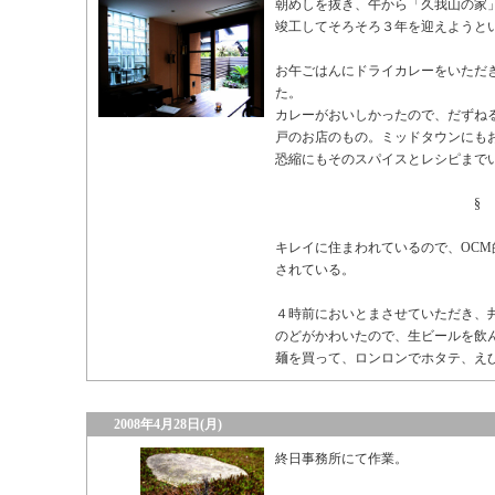
朝めしを抜き、午から「久我山の家
竣工してそろそろ３年を迎えようと
お午ごはんにドライカレーをいただ
た。
カレーがおいしかったので、だずね
戸のお店のもの。ミッドタウンにも
恐縮にもそのスパイスとレシピまで
§
キレイに住まわれているので、OC
されている。
４時前においとまさせていただき、
のどがかわいたので、生ビールを飲
麺を買って、ロンロンでホタテ、え
2008年4月28日(月)
終日事務所にて作業。