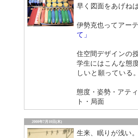
早く図面をあげね
伊勢克也ってアー
て」
住空間デザインの
学生にはこんな態
しいと願っている
態度・姿勢・アテ
ト・局面
2008年7月10日(木)
生来、眠りが浅い