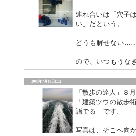
連れ合いは「穴子
い」だという。
どうも解せない…
ので、いつもうな
2008年7月19日(土)
「散歩の達人」８
「建築ツウの散歩
詣でる」です。
写真は、そこへ向