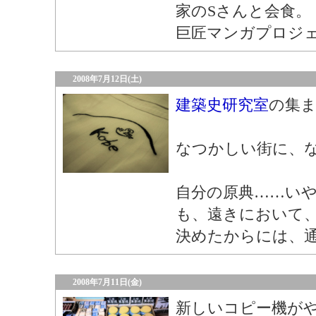
家のSさんと会食。
巨匠マンガプロジ
2008年7月12日(土)
建築史研究室
の集
なつかしい街に、
自分の原典……い
も、遠きにおいて
決めたからには、
2008年7月11日(金)
新しいコピー機が