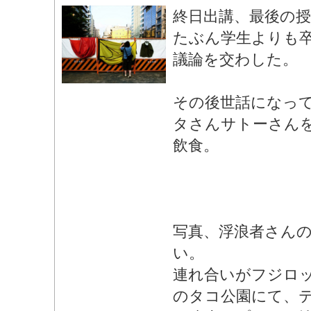
終日出講、最後の授
たぶん学生よりも
議論を交わした。
その後世話になっ
タさんサトーさん
飲食。
写真、浮浪者さん
い。
連れ合いがフジロ
のタコ公園にて、