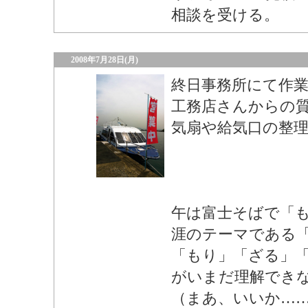
相談を受ける。
2008年7月28日(月)
終日事務所にて作
工務店さんからの
気扇や給気口の整
午は富士そばで「
涯のテーマである
「もり」「ざる」
がいまだ理解でき
（まあ、いいか…