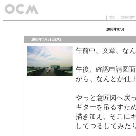
TOP
CONCEP
2008年07月
2008年7月31日(木)
午前中、文章、な
午後、確認申請図
がら、なんとか仕
やっと意匠図へ戻
ギターを吊るすた
描き加え、そこに
してつるしてみた