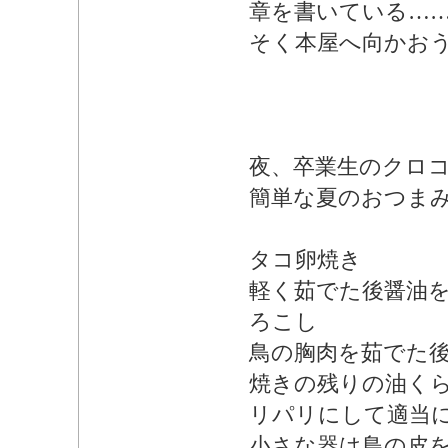
章を書いている…
そく本屋へ向かお
夜、卒業生のクロ
簡単な夏のおつま
タコ卵焼き
軽く茹でた後醤油
ろこし
鳥の胸肉を茹でた
焼きの残りの油く
リパリにして適当
小さな器は鳥の皮