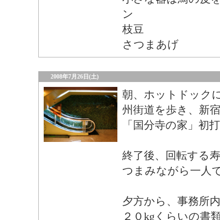
ン
枝豆
さつまあげ
2008年7月26日(土)
朝、ホットドック
州街道を歩き、新宿O
「国分寺の家」初打
終了後、回転する
つまみながら一人
夕方から、事務所内
２０kgくらいの書