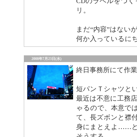
CDのラベルをつく
リ。
まだ“内容”はない
何か入っているに
2008年7月23日(水)
終日事務所にて作
短パンＴシャツと
最近は不意に工務
ゃるので、本意で
て、長ズボンと襟
身にまとえよ……
そうする。