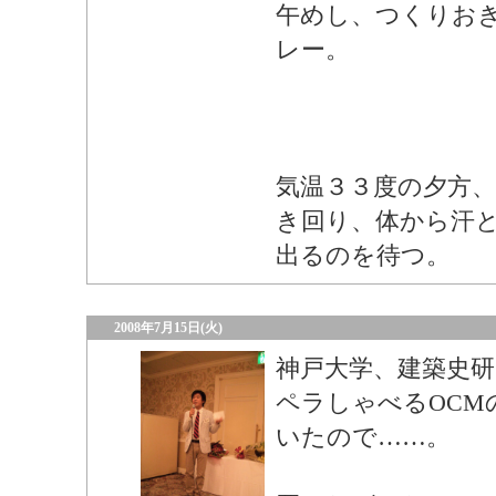
午めし、つくりお
レー。
気温３３度の夕方、
き回り、体から汗
出るのを待つ。
2008年7月15日(火)
神戸大学、建築史
ペラしゃべるOCM
いたので……。