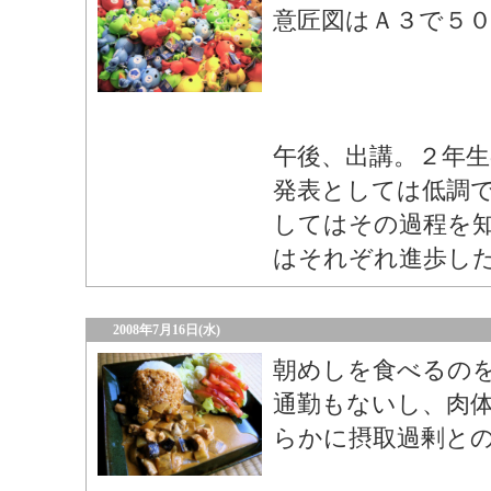
意匠図はＡ３で５
午後、出講。２年生
発表としては低調
してはその過程を
はそれぞれ進歩し
2008年7月16日(水)
朝めしを食べるの
通勤もないし、肉
らかに摂取過剰と