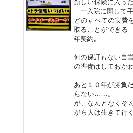
新しい保険に入っ
「一入院に関して
どのすべての実費
取ることができる
年契約。
何の保証もない自
の準備はしておか
あと１０年が勝負
らない……。
が、なんとなくそ
がら人は生きて行