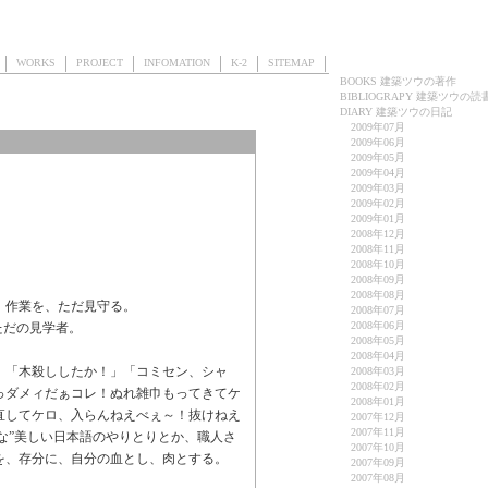
T
WORKS
PROJECT
INFOMATION
K-2
SITEMAP
BOOKS 建築ツウの著作
BIBLIOGRAPY 建築ツウの読
DIARY 建築ツウの日記
2009年07月
2009年06月
2009年05月
2009年04月
2009年03月
2009年02月
2009年01月
2008年12月
2008年11月
2008年10月
2008年09月
2008年08月
、作業を、ただ見守る。
2008年07月
2008年06月
ただの見学者。
2008年05月
2008年04月
」「木殺ししたか！」「コミセン、シャ
2008年03月
2008年02月
っダメィだぁコレ！ぬれ雑巾もってきてケ
2008年01月
直してケロ、入らんねえべぇ～！抜けねえ
2007年12月
2007年11月
的な”美しい日本語のやりとりとか、職人さ
2007年10月
を、存分に、自分の血とし、肉とする。
2007年09月
2007年08月