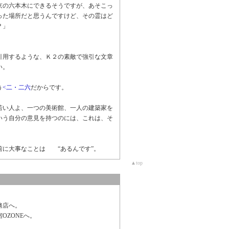
京の六本木にできるそうですが、あそこっ
った場所だと思うんですけど、その霊はど
？」
引用するような、Ｋ２の素敵で強引な文章
い。
う
<二・二六
だからです。
若い人よ、一つの美術館、一人の建築家を
いう自分の意見を持つのには、これは、そ
前に大事なことは “あるんです”。
▲top
務店へ。
OZONEへ。