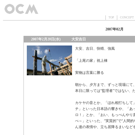
TOP
CONCEP
2007年02月
2007年2月28日(水)
大安吉日
大安、吉日、快晴、強風
「上尾の家」祝上棟
実物は言葉に勝る
朝から、夕方まで、ずっと現場にて
本日に限っては“監理者”ではない、
カケヤの音とか、「ほれ相打ちして
チ」といった日本語の響きや、「あ
ロ！」とか、「おい、もっぺんやり
べ～」といった、“実質的”で“人間
ん達の表情や、立ち居降るまいなど