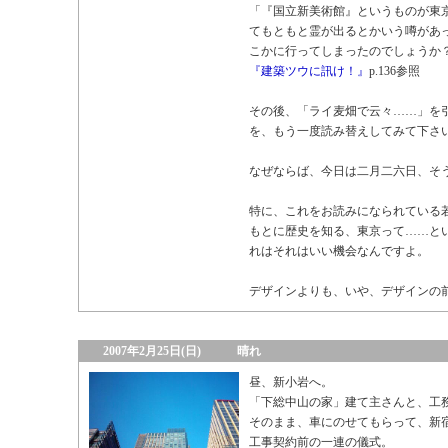
「『国立新美術館』というものが東
てもともと霊が出るとかいう噂があ
こかに行ってしまったのでしょうか
『建築ツウに訊け！』
p.136参照
その後、「ライ麦畑で云々……」を
を、もう一度読み替えしてみて下さ
なぜならば、今日は二月二六日、そ
特に、これをお読みになられている
もとに歴史を知る、東京って……と
れはそれはいい機会なんですよ。
デザインよりも、いや、デザインの
2007年2月25日(日)
晴れ
昼、新小岩へ。
「下総中山の家」建て主さんと、工
そのまま、車にのせてもらって、新宿
工事契約前の一連の儀式。