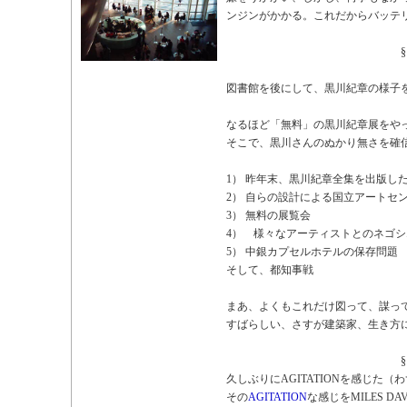
ンジンがかかる。これだからバッテ
§
図書館を後にして、黒川紀章の様子
なるほど「無料」の黒川紀章展をや
そこで、黒川さんのぬかり無さを確
1） 昨年末、黒川紀章全集を出版し
2） 自らの設計による国立アートセ
3） 無料の展覧会
4） 様々なアーティストとのネゴ
5） 中銀カプセルホテルの保存問題
そして、都知事戦
まあ、よくもこれだけ図って、謀っ
すばらしい、さすが建築家、生き方
§
久しぶりにAGITATIONを感じた（
その
AGITATION
な感じをMILES 