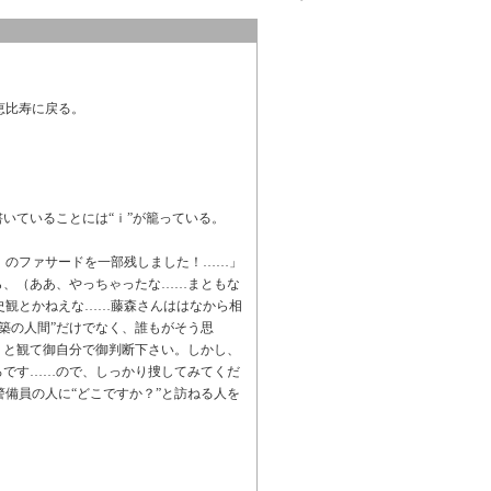
恵比寿に戻る。
書いていることには“ｉ”が籠っている。
』のファサードを一部残しました！……」
ら、（ああ、やっちゃったな……まともな
史観とかねえな……藤森さんははなから相
築の人間”だけでなく、誰もがそう思
りと観て御自分で御判断下さい。しかし、
ろです……ので、しっかり捜してみてくだ
備員の人に“どこですか？”と訪ねる人を