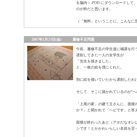
を脳内ｉ-POD にダウンロードし
のが粋だと思います。
（「無料」ということに、こんなに
2007年2月23日(金)
履修不足問題
午前、履修不足の学生達に補講を行
遅刻してきた一人の女学生が
「先生を描きました」
と、一枚の絵を僕にくれた。
別に絵を描いていたから遅刻したわ
そして、そこに描かれているのが“へ
「上尾の家」の建て主さんに、面接
か？」と聞かれて「ヘビです」と答
面接が終わったあと（アホだなオレ
シです！とかかわいらしい名前を言