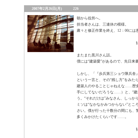
2007年2月26日(月)
226
朝から役所へ。
担当者さんは、三連休の模様。
粛々と修正作業を終え、12：00には
§
またまた黒川さん話。
僕には“建築愛”があるので、先日来
しかし、「『歩兵第三ショウ隊兵舎
という一言と、その“残し方”をみた
建築人のやることじゃねえな……歴
手にしてないだろうな……）と、“建
う。“それだけは”みなさん、しっか
ミソは“なかなかみつからない”とこ
さい。僕が行った十数分の間にも、警
多くみかけたくらいです……。
§