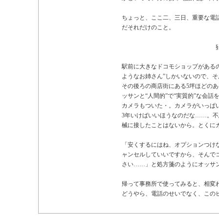
ちょっと、ここ二、三日、重要な電
だそれだけのこと。
§
駅前に大きなドコモショップがある
ようなお姉さん”しかいないので、
その後ろの商店街にある5坪ほどの
ッサンと“人間的”で“実質的”な会話を
カメラもついた・。カメラがいっぱ
3年いけばいいほうなのだな……。
械に接したことはないから。とくに
「安くするにはね、オプションつけ
ャンセルしていいですから、そんで
さい……」と処方箋のようにオッサ
帰って事務所で使ってみると、相変
どうやら、電話のせいでなく、この