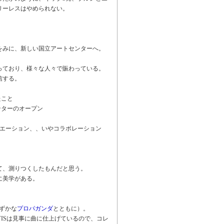
リーレスはやめられない。
をみに、新しい国立アートセンターへ。
っており、様々な人々で賑わっている。
信する。
たこと
ンターのオープン
シエーション、、いやコラボレーション
て、測りつくしたもんだと思う。
に美学がある。
わずかな
プロパガンダ
とともに）。
DAVISは見事に曲に仕上げているので、コレ