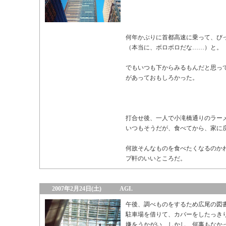
何年かぶりに首都高速に乗って、び
（本当に、ボロボロだな……）と。
でもいつも下からみるもんだと思っ
があっておもしろかった。
打合せ後、一人で小滝橋通りのラー
いつもそうだが、食べてから、家に
何故そんなものを食べたくなるのか
プ軒のいいところだ。
2007年2月24日(土)
AGI.
午後、調べものをするため広尾の図
駐車場を借りて、カバーをしたっき
嫌をうかがい、しかし、何事もなか