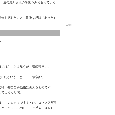
て、一連の黒川さんの挙動をみまもっていく
恐怖を感じたことも貴重な経験であった）
▲top
う。
けではないとは思うが、講師苦笑い。
び”だということに、二°苦笑い。
の時「御自分を動物に例えると何です
えてしまった僕。
は……シロクマです！とか、ゴマフアザラ
っとっキャいいのに……と反省しきり）