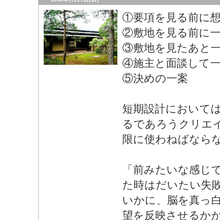
①要項を見る前に
②敷地を見る前に
③敷地を見たあと
④施主と面談して一
⑤決めの一案
短期設計において
るであろうクリエ
限に使わねばなら
「前みたいな感じ
た時はだいたい失
いかに、脳を真っ
望を反映させるか