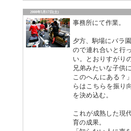
2008年5月17日(土)
事務所にて作業。
夕方、駒場にバラ
ので連れ合いと行
い。とおりすがり
兄弟みたいな子供
このへんにある？
らはこちらを振り
を決め込む。
これが成熟した現
育の成果。