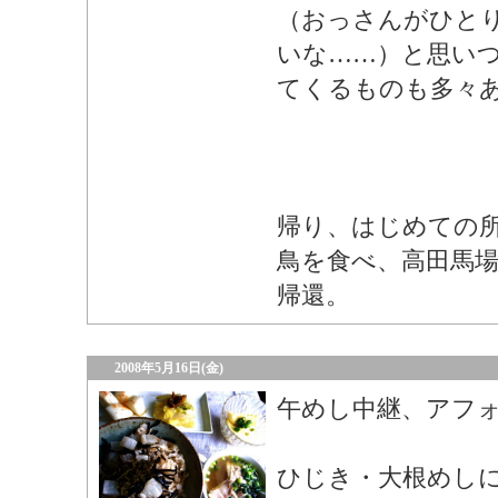
（おっさんがひと
いな……）と思い
てくるものも多々
帰り、はじめての
鳥を食べ、高田馬
帰還。
2008年5月16日(金)
午めし中継、アフ
ひじき・大根めし