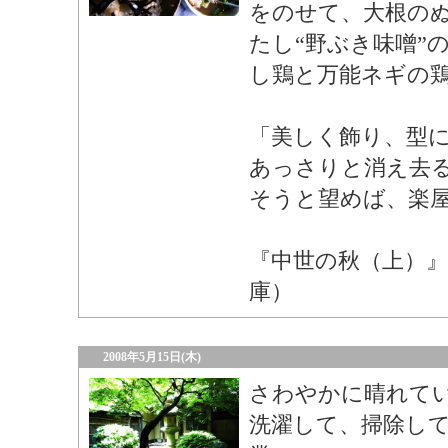
をのせて、大根の
たし“野ぶき味噌”
し鶏と万能ネギの
「美しく飾り、型
あっさりと消え去
そうと望めば、楽
『中世の秋（上）
庫）
2008年5月15日(木)
さわやかに晴れて
洗濯して、掃除し