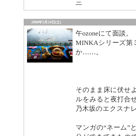
三
2008年5月24日(土)
午ozoneにて面談。
MINKAシリーズ
か……。
そのまま床に伏せ
ルをみると夜打合
乃木坂のエクスナ
マンガの“ネーム”