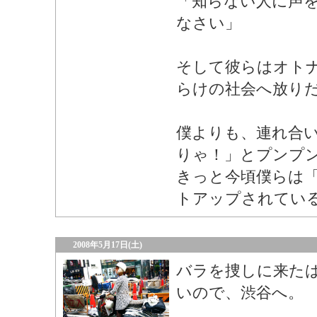
「知らない人に声
なさい」
そして彼らはオト
らけの社会へ放り
僕よりも、連れ合
りゃ！」とプンプ
きっと今頃僕らは
トアップされてい
2008年5月17日(土)
バラを捜しに来た
いので、渋谷へ。