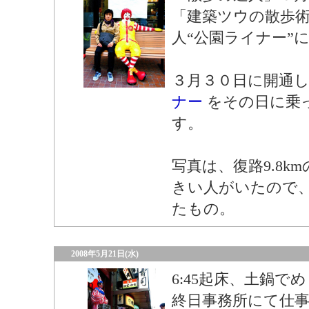
「建築ツウの散歩
人“公園ライナー”
３月３０日に開通
ナー
をその日に乗
す。
写真は、復路9.8k
きい人がいたので
たもの。
2008年5月21日(水)
6:45起床、土鍋
終日事務所にて仕