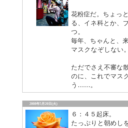
花粉症だ。ちょっ
る、イネ科とか、
つ。
毎年、ちゃんと、
マスクなぞしない
ただでさえ不審な
のに、これでマス
う……。
2008年5月20日(火)
６：４５起床。
たっぷりと朝めし