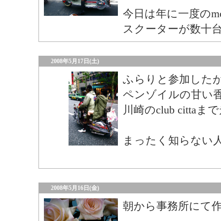
今日は年に一度のmods 
スクーターが数十台集合し
2008年5月17日(土)
ふらりと参加した
ペンゾイルの甘い
川崎のclub citt
まったく知らない
2008年5月16日(金)
朝から事務所にて