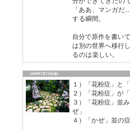
分ができてきたの
「ああ、マンガだ
する瞬間。
自分で原作を書い
は別の世界へ移行
るのは楽しい。
2008年5月23日(金)
１）「花粉症」と
２）「花粉症」が
３）「花粉症」並
ぜ」
４）「かぜ」並の