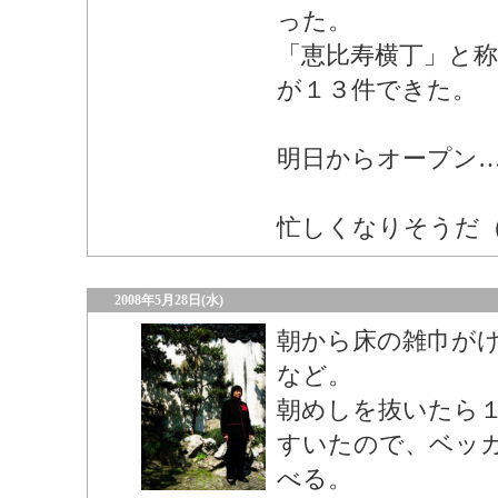
った。
「恵比寿横丁」と
が１３件できた。
明日からオープン
忙しくなりそうだ
2008年5月28日(水)
朝から床の雑巾が
など。
朝めしを抜いたら
すいたので、ベッ
べる。