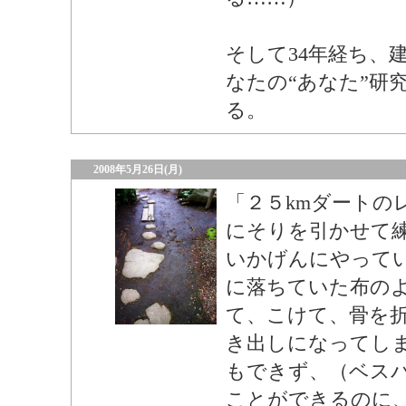
そして34年経ち、
なたの“あなた”研
る。
2008年5月26日(月)
「２５kmダートの
にそりを引かせて
いかげんにやって
に落ちていた布の
て、こけて、骨を
き出しになってし
もできず、（ベス
ことができるのに