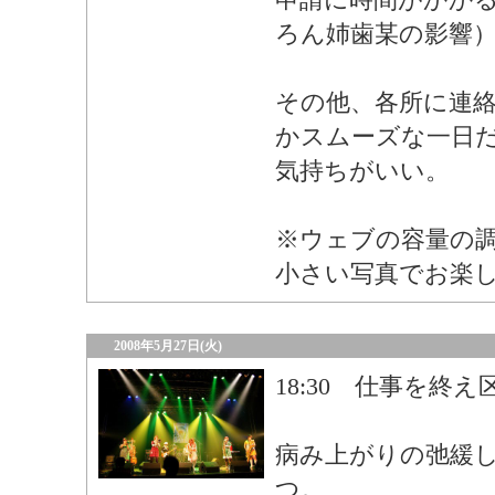
ろん姉歯某の影響
その他、各所に連
かスムーズな一日
気持ちがいい。
※ウェブの容量の
小さい写真でお楽
2008年5月27日(火)
18:30 仕事を終
病み上がりの弛緩
つ。