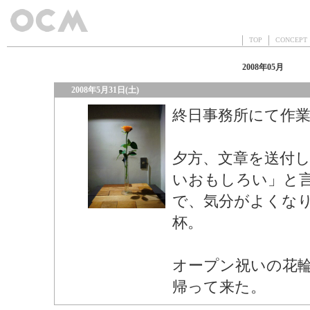
TOP
CONCEP
2008年05月
2008年5月31日(土)
終日事務所にて作
夕方、文章を送付
いおもしろい」と
で、気分がよくな
杯。
オープン祝いの花
帰って来た。