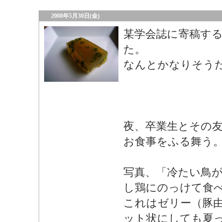
2008年5月30日(金)
某学会誌に寄稿す
た。
なんとかなりそう
夜、卒業生とその
お食事をふる舞う
写真、「冷たい鳥
し鶏にのっけて食
これはゼリー（豚
ット状にしても夏