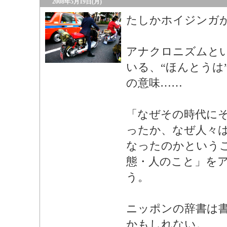
2008年5月19日(月)
たしかホイジンガ
アナクロニズムと
いる、“ほんとうは
の意味……
「なぜその時代に
ったか、なぜ人々
なったのかという
態・人のこと」を
う。
ニッポンの辞書は
かもしれない。