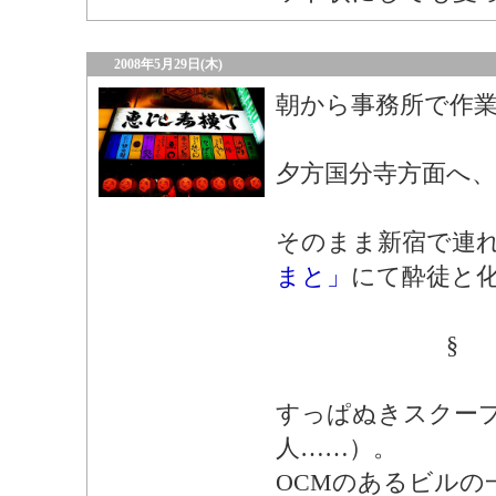
2008年5月29日(木)
朝から事務所で作
夕方国分寺方面へ
そのまま新宿で連
まと」
にて酔徒と
§
すっぱぬきスクー
人……）。
OCMのあるビルの